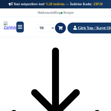
Yeni müşterilere özel
%20 indirim
— İndirim Kodu:
ZIP20
Hakkımızda
Blog
İletişim
Giriş Yap / Kayıt Ol