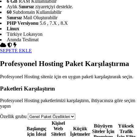
6 GB
RAM Kullanılabilir
Aylık
Sınırsız
ziyaretçiyi destekle.
60
Subdomain Kullanılabilir
Sınırsız
Mail Oluşturabilir
PHP Versiyonu
5.6 , 7.X , 8.X
Linux
Türkiye Lokasyon
Anında Teslimat
SEPETE EKLE
Profesyonel Hosting Paket Karşılaştırma
Profesyonel Hosting siteniz için en uygun paketi karşılaştırarak seçin.
Paketleri Karşılaştırın
Profesyonel Hosting paketlerimizi karşılaştırın, ihtiyacınıza göre seçim
yapın
Özellik grubu
Kişisel
Büyüyen
Yüksek
Başlangıç
Web
Küçük
Siteler İçin
Trafik
için İdeal
Siteleri
İşletmeler
Premium
İçin
Elite