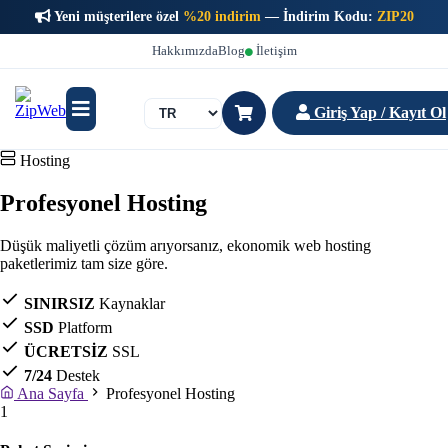
Yeni müşterilere özel
%20 indirim
— İndirim Kodu:
ZIP20
Hakkımızda
Blog
İletişim
Giriş Yap / Kayıt Ol
Hosting
Profesyonel Hosting
Düşük maliyetli çözüm arıyorsanız, ekonomik web hosting
paketlerimiz tam size göre.
SINIRSIZ
Kaynaklar
SSD
Platform
ÜCRETSİZ
SSL
7/24
Destek
Ana Sayfa
Profesyonel Hosting
1