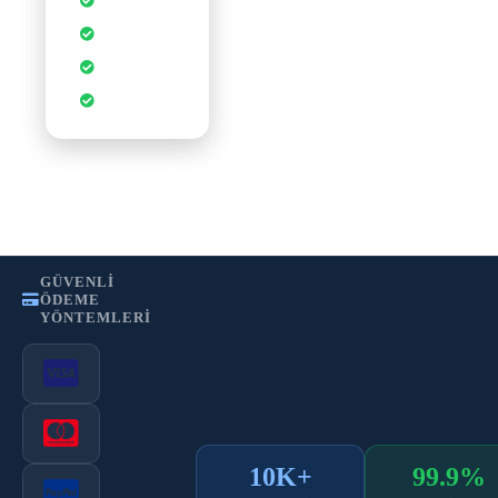
Veritabanı
cPanel Kontrol
Paneli
CDN
Hızlandırması
WordPress
Optimizasyonu
•
•
Gizlilik Politikası
Kullanım Şartları
KVKK
GÜVENLI
ÖDEME
YÖNTEMLERI
10K+
99.9%