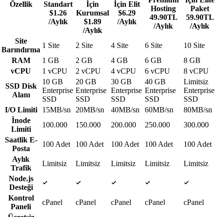
Özellik
Standart
İçin
İçin
Elit
Hosting
Paket
$1.26
Kurumsal
$6.29
49.90TL
59.90TL
/Aylık
$1.89
/Aylık
/Aylık
/Aylık
/Aylık
Site
1 Site
2 Site
4 Site
6 Site
10 Site
Barındırma
RAM
1 GB
2 GB
4 GB
6 GB
8 GB
vCPU
1 vCPU
2 vCPU
4 vCPU
6 vCPU
8 vCPU
10 GB
20 GB
30 GB
40 GB
Limitsiz
SSD Disk
Enterprise
Enterprise
Enterprise
Enterprise
Enterprise
Alanı
SSD
SSD
SSD
SSD
SSD
I/O Limiti
15MB/sn
20MB/sn
40MB/sn
60MB/sn
80MB/sn
İnode
100.000
150.000
200.000
250.000
300.000
Limiti
Saatlik E-
100 Adet
100 Adet
100 Adet
100 Adet
100 Adet
Posta
Aylık
Limitsiz
Limitsiz
Limitsiz
Limitsiz
Limitsiz
Trafik
Node.js
Var
Var
Var
Var
Var
Desteği
Kontrol
cPanel
cPanel
cPanel
cPanel
cPanel
Paneli