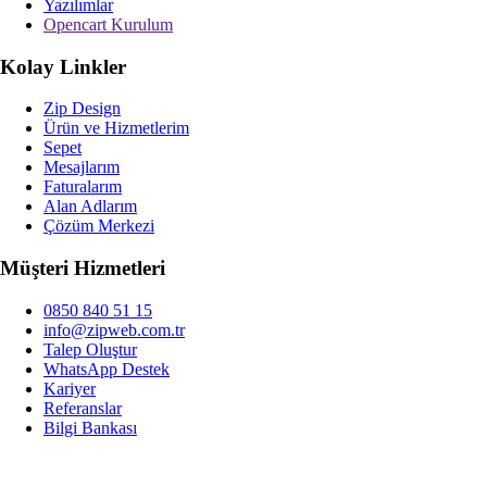
Yazılımlar
Opencart Kurulum
Kolay Linkler
Zip Design
Ürün ve Hizmetlerim
Sepet
Mesajlarım
Faturalarım
Alan Adlarım
Çözüm Merkezi
Müşteri Hizmetleri
0850 840 51 15
info@zipweb.com.tr
Talep Oluştur
WhatsApp Destek
Kariyer
Referanslar
Bilgi Bankası