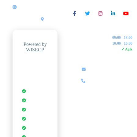
Copyright © 2026
SOSYAL MEDYA
Tüm Hakları Saklıdır.
ZipWeb
Yazılım &
•
Türkiye
Bilişim
İŞLETME SAATLERI
Pazartesi - Cuma:
09:00 - 18:00
Cumartesi:
10:00 - 16:00
Powered by
WISECP
7/24 Canlı Destek:
✓ Açık
İLETIŞIM
Professional
Hosting
info@zipweb.com.tr
Control Panel
+90 (850) 000 00 00
Otomatik
Yedekleme
Anında
Kurulum
DDoS
Koruması
1-Tık
Uygulamalar
Ücretsiz SSL
Sertifikası
Sınırsız