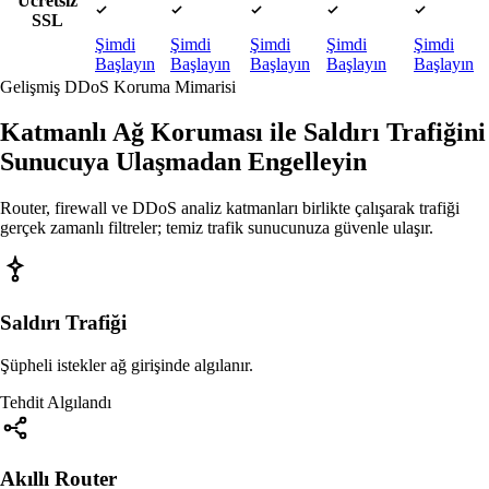
Ücretsiz
Var
Var
Var
Var
Var
SSL
Şimdi
Şimdi
Şimdi
Şimdi
Şimdi
Başlayın
Başlayın
Başlayın
Başlayın
Başlayın
Gelişmiş DDoS Koruma Mimarisi
Katmanlı Ağ Koruması ile Saldırı Trafiğini
Sunucuya Ulaşmadan Engelleyin
Router, firewall ve DDoS analiz katmanları birlikte çalışarak trafiği
gerçek zamanlı filtreler; temiz trafik sunucunuza güvenle ulaşır.
Saldırı Trafiği
Şüpheli istekler ağ girişinde algılanır.
Tehdit Algılandı
Akıllı Router