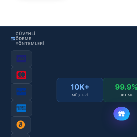
•
•
Gizlilik Politikası
Kullanım Şartları
KVKK
GÜVENLI
ÖDEME
YÖNTEMLERI
10K+
99.9
MÜŞTERI
UPTIME