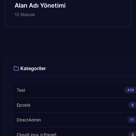
Alan Adı Yönetimi
10 Makale
Kategoriler
Test
419
Eposta
6
DirectAdmin
11
CloudLinux (cPanel)
4