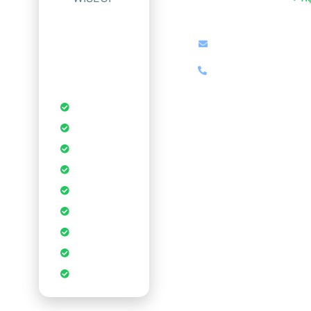
İLETIŞIM
info@zipweb.com.tr
Professional
Hosting Control
Panel
+90 (850) 000 00 00
Otomatik
Yedekleme
Anında
Kurulum
DDoS
Koruması
1-Tık
Uygulamalar
Ücretsiz SSL
Sertifikası
Sınırsız
Veritabanı
cPanel Kontrol
Paneli
CDN
Hızlandırması
WordPress
Optimizasyonu