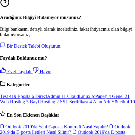
Aradığınız Bilgiyi Bulamıyor musunuz?
Bilgi bankasını detaylı olarak incelediniz, fakat ihtiyacınız olan bilgiyi
bulamıyorsanız,
Bir Destek Talebi Oluşturun.
Faydalı Buldunuz mu?
Evet, faydalı
Hayır
Kategoriler
Test
419
Eposta
6
DirectAdmin
11
CloudLinux (cPanel)
4
Genel
21
Web Hosting
5
Bayi Hosting
2
SSL Sertifikası
4
Alan Adı Yönetimi
10
En Son Eklenen Başlıklar
Outlook 2019'da Yeni E-posta Kontrolü Nasıl Yapılır?
Outlook
2019'da E-posta İletileri Nasıl Silinir?
Outlook 2019'da E-posta