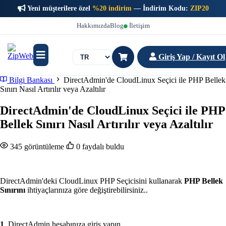
Yeni müşterilere özel
%20 indirim
— İndirim Kodu:
ZIP20
Hakkımızda
Blog
İletişim
Giriş Yap / Kayıt Ol
Bilgi Bankası
DirectAdmin'de CloudLinux Seçici ile PHP Bellek
Sınırı Nasıl Artırılır veya Azaltılır
DirectAdmin'de CloudLinux Seçici ile PHP
Bellek Sınırı Nasıl Artırılır veya Azaltılır
345 görüntüleme
0 faydalı buldu
DirectAdmin'deki CloudLinux PHP Seçicisini kullanarak
PHP Bellek
Sınırını
ihtiyaçlarınıza göre değiştirebilirsiniz..
1
. DirectAdmin hesabınıza giriş yapın.