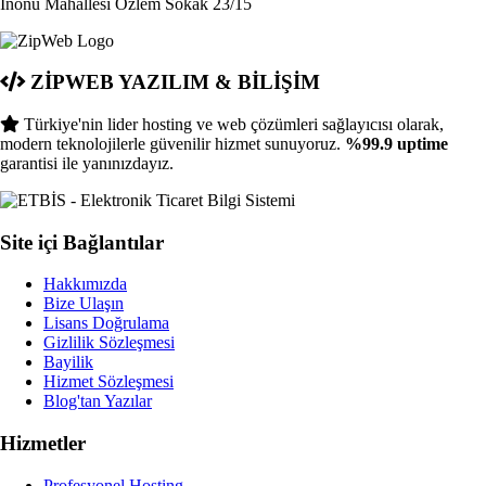
İnönü Mahallesi Özlem Sokak 23/15
ZİPWEB YAZILIM & BİLİŞİM
Türkiye'nin lider hosting ve web çözümleri sağlayıcısı olarak,
modern teknolojilerle güvenilir hizmet sunuyoruz.
%99.9 uptime
garantisi ile yanınızdayız.
Site içi Bağlantılar
Hakkımızda
Bize Ulaşın
Lisans Doğrulama
Gizlilik Sözleşmesi
Bayilik
Hizmet Sözleşmesi
Blog'tan Yazılar
Hizmetler
Profesyonel Hosting