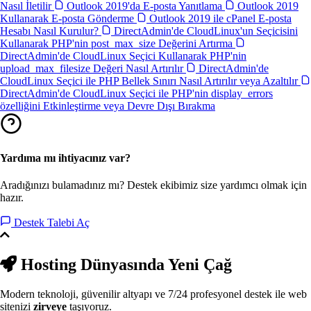
Nasıl İletilir
Outlook 2019'da E-posta Yanıtlama
Outlook 2019
Kullanarak E-posta Gönderme
Outlook 2019 ile cPanel E-posta
Hesabı Nasıl Kurulur?
DirectAdmin'de CloudLinux'un Seçicisini
Kullanarak PHP'nin post_max_size Değerini Artırma
DirectAdmin'de CloudLinux Seçici Kullanarak PHP'nin
upload_max_filesize Değeri Nasıl Artırılır
DirectAdmin'de
CloudLinux Seçici ile PHP Bellek Sınırı Nasıl Artırılır veya Azaltılır
DirectAdmin'de CloudLinux Seçici ile PHP'nin display_errors
özelliğini Etkinleştirme veya Devre Dışı Bırakma
Yardıma mı ihtiyacınız var?
Aradığınızı bulamadınız mı? Destek ekibimiz size yardımcı olmak için
hazır.
Destek Talebi Aç
Hosting Dünyasında
Yeni Çağ
Modern teknoloji, güvenilir altyapı ve 7/24 profesyonel destek ile web
sitenizi
zirveye
taşıyoruz.