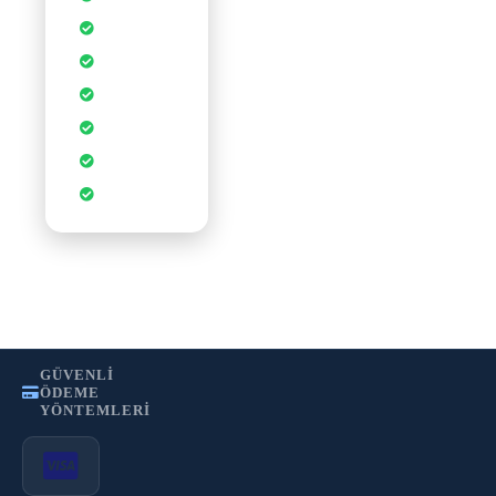
Koruması
1-Tık
Uygulamalar
Ücretsiz SSL
Sertifikası
Sınırsız
Veritabanı
cPanel Kontrol
Paneli
CDN
Hızlandırması
WordPress
Optimizasyonu
•
•
Gizlilik Politikası
Kullanım Şartları
KVKK
GÜVENLI
ÖDEME
YÖNTEMLERI