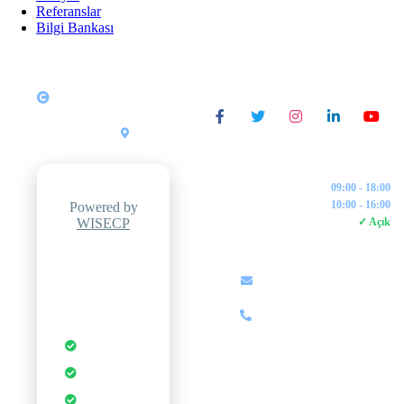
Referanslar
Bilgi Bankası
Copyright © 2026
SOSYAL MEDYA
Tüm Hakları Saklıdır.
ZipWeb
Yazılım &
•
Türkiye
Bilişim
İŞLETME SAATLERI
Pazartesi - Cuma:
09:00 - 18:00
Cumartesi:
10:00 - 16:00
Powered by
WISECP
7/24 Canlı Destek:
✓ Açık
İLETIŞIM
Professional
Hosting
info@zipweb.com.tr
Control Panel
+90 (850) 000 00 00
Otomatik
Yedekleme
Anında
Kurulum
DDoS