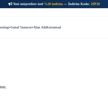
Yeni müşterilere özel
%20 indirim
— İndirim Kodu:
ZIP20
osting
Sanal Sunucu
Alan Adı
Kurumsal
iniz.