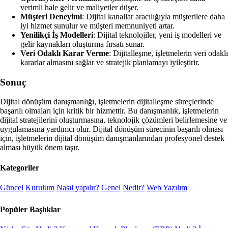
verimli hale gelir ve maliyetler düşer.
Müşteri Deneyimi
: Dijital kanallar aracılığıyla müşterilere daha
iyi hizmet sunulur ve müşteri memnuniyeti artar.
Yenilikçi İş Modelleri
: Dijital teknolojiler, yeni iş modelleri ve
gelir kaynakları oluşturma fırsatı sunar.
Veri Odaklı Karar Verme
: Dijitalleşme, işletmelerin veri odaklı
kararlar almasını sağlar ve stratejik planlamayı iyileştirir.
Sonuç
Dijital dönüşüm danışmanlığı, işletmelerin dijitalleşme süreçlerinde
başarılı olmaları için kritik bir hizmettir. Bu danışmanlık, işletmelerin
dijital stratejilerini oluşturmasına, teknolojik çözümleri belirlemesine ve
uygulamasına yardımcı olur. Dijital dönüşüm sürecinin başarılı olması
için, işletmelerin dijital dönüşüm danışmanlarından profesyonel destek
alması büyük önem taşır.
Kategoriler
Güncel
Kurulum
Nasıl yapılır?
Genel
Nedir?
Web Yazılım
Popüler Başlıklar