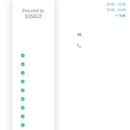
Pazartesi - Cuma:
09:00 - 18:00
Cumartesi:
10:00 - 16:00
Powered by
WISECP
7/24 Canlı Destek:
✓ Açık
İLETIŞIM
Professional
Hosting
info@zipweb.com.tr
Control Panel
+90 (850) 000 00 00
Otomatik
Yedekleme
Anında
Kurulum
DDoS
Koruması
1-Tık
Uygulamalar
Ücretsiz SSL
Sertifikası
Sınırsız
Veritabanı
cPanel Kontrol
Paneli
CDN
Hızlandırması
WordPress
Optimizasyonu