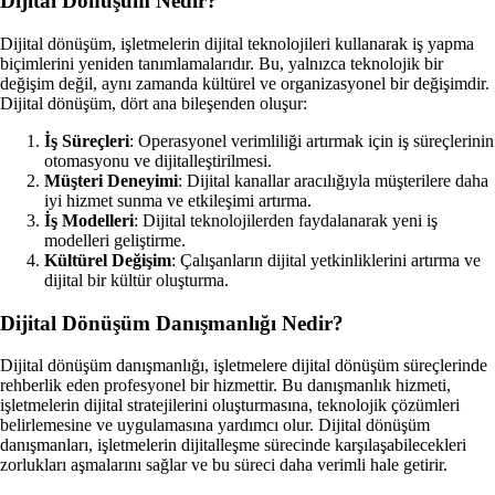
Dijital Dönüşüm Nedir?
Dijital dönüşüm, işletmelerin dijital teknolojileri kullanarak iş yapma
biçimlerini yeniden tanımlamalarıdır. Bu, yalnızca teknolojik bir
değişim değil, aynı zamanda kültürel ve organizasyonel bir değişimdir.
Dijital dönüşüm, dört ana bileşenden oluşur:
İş Süreçleri
: Operasyonel verimliliği artırmak için iş süreçlerinin
otomasyonu ve dijitalleştirilmesi.
Müşteri Deneyimi
: Dijital kanallar aracılığıyla müşterilere daha
iyi hizmet sunma ve etkileşimi artırma.
İş Modelleri
: Dijital teknolojilerden faydalanarak yeni iş
modelleri geliştirme.
Kültürel Değişim
: Çalışanların dijital yetkinliklerini artırma ve
dijital bir kültür oluşturma.
Dijital Dönüşüm Danışmanlığı Nedir?
Dijital dönüşüm danışmanlığı, işletmelere dijital dönüşüm süreçlerinde
rehberlik eden profesyonel bir hizmettir. Bu danışmanlık hizmeti,
işletmelerin dijital stratejilerini oluşturmasına, teknolojik çözümleri
belirlemesine ve uygulamasına yardımcı olur. Dijital dönüşüm
danışmanları, işletmelerin dijitalleşme sürecinde karşılaşabilecekleri
zorlukları aşmalarını sağlar ve bu süreci daha verimli hale getirir.