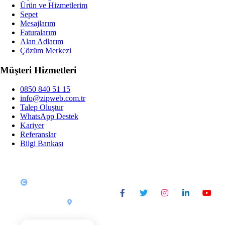
Ürün ve Hizmetlerim
Sepet
Mesajlarım
Faturalarım
Alan Adlarım
Çözüm Merkezi
Müşteri Hizmetleri
0850 840 51 15
info@zipweb.com.tr
Talep Oluştur
WhatsApp Destek
Kariyer
Referanslar
Bilgi Bankası
Copyright © 2026
SOSYAL MEDYA
Tüm Hakları Saklıdır.
ZipWeb
Yazılım &
•
Türkiye
Bilişim
İŞLETME SAATLERI