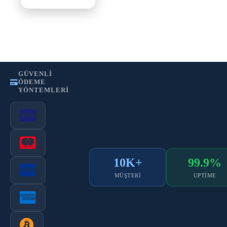
•
•
Gizlilik Politikası
Kullanım Şartları
KVKK
GÜVENLI
ÖDEME
YÖNTEMLERI
10K+
99.9%
MÜŞTERI
UPTIME