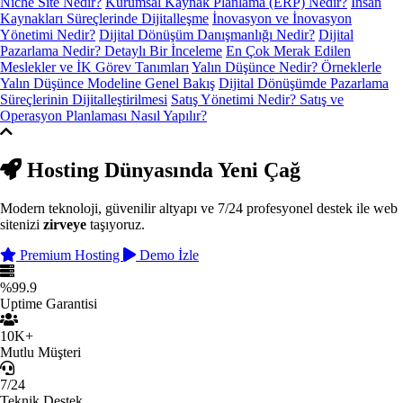
Niche Site Nedir?
Kurumsal Kaynak Planlama (ERP) Nedir?
İnsan
Kaynakları Süreçlerinde Dijitalleşme
İnovasyon ve İnovasyon
Yönetimi Nedir?
Dijital Dönüşüm Danışmanlığı Nedir?
Dijital
Pazarlama Nedir? Detaylı Bir İnceleme
En Çok Merak Edilen
Meslekler ve İK Görev Tanımları
Yalın Düşünce Nedir? Örneklerle
Yalın Düşünce Modeline Genel Bakış
Dijital Dönüşümde Pazarlama
Süreçlerinin Dijitalleştirilmesi
Satış Yönetimi Nedir? Satış ve
Operasyon Planlaması Nasıl Yapılır?
Hosting Dünyasında
Yeni Çağ
Modern teknoloji, güvenilir altyapı ve 7/24 profesyonel destek ile web
sitenizi
zirveye
taşıyoruz.
Premium Hosting
Demo İzle
%99.9
Uptime Garantisi
10K+
Mutlu Müşteri
7/24
Teknik Destek