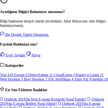
Aradığınız Bilgiyi Bulamıyor musunuz?
Bilgi bankasını detaylı olarak incelediniz, fakat ihtiyacınız olan bilgiyi
bulamıyorsanız,
Bir Destek Talebi Oluşturun.
Faydalı Buldunuz mu?
Evet, faydalı
Hayır
Kategoriler
Test
419
Eposta
6
DirectAdmin
11
CloudLinux (cPanel)
4
Genel
21
Web Hosting
5
Bayi Hosting
2
SSL Sertifikası
4
Alan Adı Yönetimi
10
En Son Eklenen Başlıklar
Outlook 2019'da Yeni E-posta Kontrolü Nasıl Yapılır?
Outlook
2019'da E-posta İletileri Nasıl Silinir?
Outlook 2019'da E-posta
Nasıl İletilir
Outlook 2019'da E-posta Yanıtlama
Outlook 2019