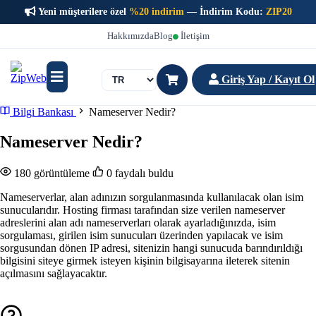
Yeni müşterilere özel
%20 indirim
— İndirim Kodu:
ZIP20
Hakkımızda
Blog
İletişim
Giriş Yap / Kayıt Ol
Bilgi Bankası
Nameserver Nedir?
Nameserver Nedir?
180 görüntüleme
0 faydalı buldu
Nameserverlar, alan adınızın sorgulanmasında kullanılacak olan isim
sunucularıdır. Hosting firması tarafından size verilen nameserver
adreslerini alan adı nameserverları olarak ayarladığınızda, isim
sorgulaması, girilen isim sunucuları üzerinden yapılacak ve isim
sorgusundan dönen IP adresi, sitenizin hangi sunucuda barındırıldığı
bilgisini siteye girmek isteyen kişinin bilgisayarına ileterek sitenin
açılmasını sağlayacaktır.