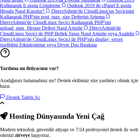
Kullanarak E-posta Gönderme
Outlook 2019 ile cPanel E-posta
Hesabı Nasıl Kurulur?
DirectAdmin'de CloudLinux'un Seçicisini
Kullanarak PHP'nin post_max_size Değerini Artırma
DirectAdmin'de CloudLinux Seçici Kullanarak PHP'nin
upload_max_filesize Değeri Nasıl Artırılır
DirectAdmin'de
CloudLinux Seçici ile PHP Bellek Sınırı Nasıl Artırılır veya Azaltılır
DirectAdmin'de CloudLinux Seçici ile PHP'nin display_errors
özelliğini Etkinleştirme veya Devre Dışı Bırakma
Yardıma mı ihtiyacınız var?
Aradığınızı bulamadınız mı? Destek ekibimiz size yardımcı olmak için
hazır.
Destek Talebi Aç
Hosting Dünyasında
Yeni Çağ
Modern teknoloji, güvenilir altyapı ve 7/24 profesyonel destek ile web
sitenizi
zirveye
taşıyoruz.