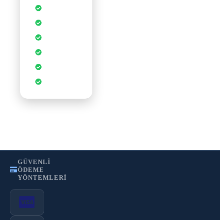
1-Tık
Uygulamalar
Ücretsiz SSL
Sertifikası
Sınırsız
Veritabanı
cPanel Kontrol
Paneli
CDN
Hızlandırması
WordPress
Optimizasyonu
•
•
Gizlilik Politikası
Kullanım Şartları
KVKK
GÜVENLI
ÖDEME
YÖNTEMLERI