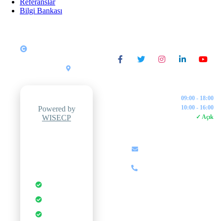
Referanslar
Bilgi Bankası
Copyright © 2026
SOSYAL MEDYA
Tüm Hakları Saklıdır.
ZipWeb
Yazılım &
•
Türkiye
Bilişim
İŞLETME SAATLERI
Pazartesi - Cuma:
09:00 - 18:00
Cumartesi:
10:00 - 16:00
Powered by
WISECP
7/24 Canlı Destek:
✓ Açık
İLETIŞIM
Professional
Hosting
info@zipweb.com.tr
Control Panel
+90 (850) 000 00 00
Otomatik
Yedekleme
Anında
Kurulum
DDoS
Koruması