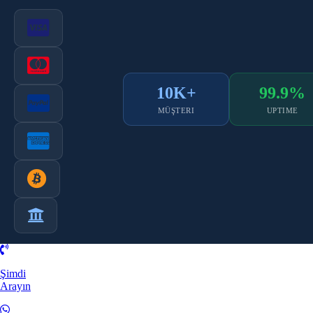
10K+
99.9%
MÜŞTERI
UPTIME
Şimdi
Arayın