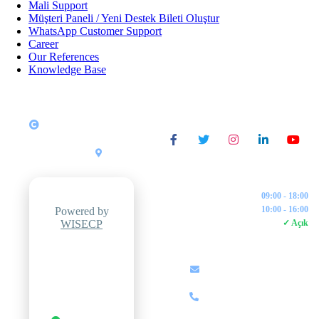
Mali Support
Müşteri Paneli / Yeni Destek Bileti Oluştur
WhatsApp Customer Support
Career
Our References
Knowledge Base
Copyright © 2026 All
SOSYAL MEDYA
Rights Reserved
ZipWeb
Yazılım &
•
Türkiye
Bilişim
İŞLETME SAATLERI
Pazartesi - Cuma:
09:00 - 18:00
Cumartesi:
10:00 - 16:00
Powered by
WISECP
7/24 Canlı Destek:
✓ Açık
İLETIŞIM
Professional
Hosting
info@zipweb.com.tr
Control Panel
+90 (850) 000 00 00
Otomatik