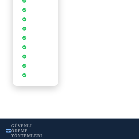
Yedekleme
Anında
Kurulum
DDoS
Koruması
1-Tık
Uygulamalar
Ücretsiz SSL
Sertifikası
Sınırsız
Veritabanı
cPanel Kontrol
Paneli
CDN
Hızlandırması
WordPress
Optimizasyonu
•
•
Gizlilik Politikası
Kullanım Şartları
KVKK
GÜVENLI
ÖDEME
YÖNTEMLERI