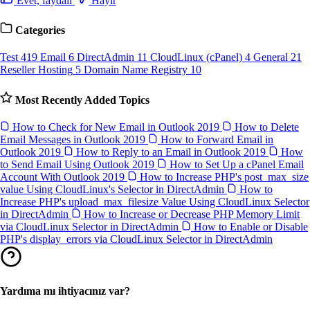
Evet, faydalı
Hayır
Categories
Test
419
Email
6
DirectAdmin
11
CloudLinux (cPanel)
4
General
21
Reseller Hosting
5
Domain Name Registry
10
Most Recently Added Topics
How to Check for New Email in Outlook 2019
How to Delete
Email Messages in Outlook 2019
How to Forward Email in
Outlook 2019
How to Reply to an Email in Outlook 2019
How
to Send Email Using Outlook 2019
How to Set Up a cPanel Email
Account With Outlook 2019
How to Increase PHP's post_max_size
value Using CloudLinux's Selector in DirectAdmin
How to
Increase PHP's upload_max_filesize Value Using CloudLinux Selector
in DirectAdmin
How to Increase or Decrease PHP Memory Limit
via CloudLinux Selector in DirectAdmin
How to Enable or Disable
PHP's display_errors via CloudLinux Selector in DirectAdmin
Yardıma mı ihtiyacınız var?