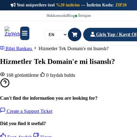
Yeni müşterilere özel
%20 indirim
— İndirim Kodu:
ZIP20
Hakkımızda
Blog
İletişim
Giriş Yap / Kayıt Ol
Bilgi Bankası
Hizmetler Tek Domain'e mi lisanslı?
Hizmetler Tek Domain'e mi lisanslı?
168 görüntüleme
0 faydalı buldu
Can't find the information you are looking for?
Create a Support Ticket
Did you find it useful?