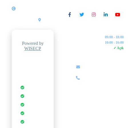
Copyright © 2026 All
SOSYAL MEDYA
Rights Reserved
ZipWeb
Yazılım &
•
Türkiye
Bilişim
İŞLETME SAATLERI
Pazartesi - Cuma:
09:00 - 18:00
Cumartesi:
10:00 - 16:00
Powered by
WISECP
7/24 Canlı Destek:
✓ Açık
İLETIŞIM
Professional
Hosting
info@zipweb.com.tr
Control Panel
+90 (850) 000 00 00
Otomatik
Yedekleme
Anında
Kurulum
DDoS
Koruması
1-Tık
Uygulamalar
Ücretsiz SSL
Sertifikası