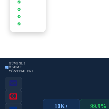
Sınırsız
Veritabanı
cPanel Kontrol
Paneli
CDN
Hızlandırması
WordPress
Optimizasyonu
•
•
Gizlilik Politikası
Kullanım Şartları
KVKK
GÜVENLI
ÖDEME
YÖNTEMLERI
10K+
99.9%