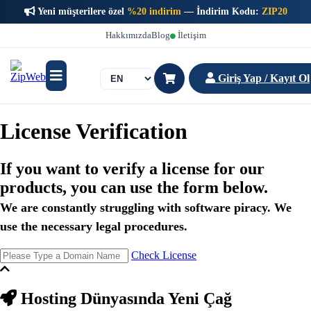
Yeni müşterilere özel
%20 indirim
— İndirim Kodu:
ZIP20
Hakkımızda
Blog
İletişim
Giriş Yap / Kayıt Ol
License Verification
If you want to verify a license for our
products, you can use the form below.
We are constantly struggling with software piracy. We
use the necessary legal procedures.
Check License
Hosting Dünyasında
Yeni Çağ