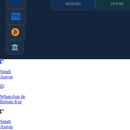
MÜŞTERI
UPTIME
Şimdi
Arayın
WhatsApp ile
İletişim Kur
Şimdi
Arayın